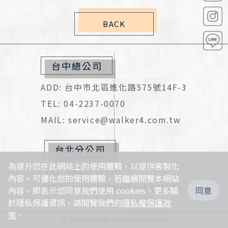
BACK
台中總公司
ADD: 台中市北區進化路575號14F-3
TEL: 04-2237-0070
MAIL: service@walker4.com.tw
台北分公司
為提升您在此網站上的使用體驗，以提供客製化
TEL: 0915110770
內容，可優化您的使用體驗，若繼續閱覽本網站
MAIL: service@walker4.com.tw
內容，即表示您同意我們使用 cookies。更多關
同意
於隱私保護資訊，請閱覽我們的
隱私權保護政
策
。
© 2026 WALKER4 - All Rights Reserved