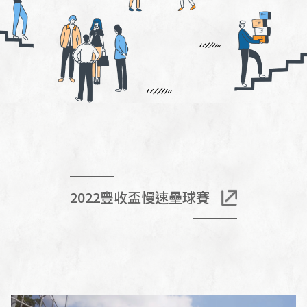
2022豐收盃慢速壘球賽