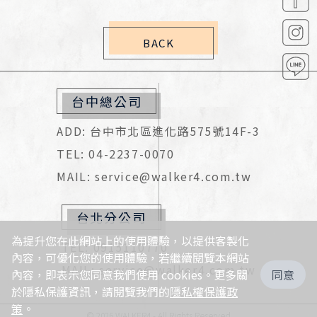
BACK
台中總公司
ADD: 台中市北區進化路575號14F-3
TEL: 04-2237-0070
MAIL: service@walker4.com.tw
台北分公司
為提升您在此網站上的使用體驗，以提供客製化
TEL: 0915110770
內容，可優化您的使用體驗，若繼續閱覽本網站
MAIL: service@walker4.com.tw
內容，即表示您同意我們使用 cookies。更多關
同意
於隱私保護資訊，請閱覽我們的
隱私權保護政
策
。
© 2026 WALKER4 - All Rights Reserved