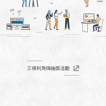
三得利角嗨抽獎活動